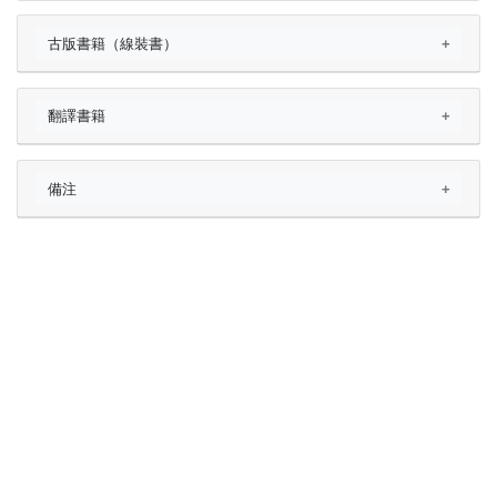
古版書籍（線裝書）
翻譯書籍
備注